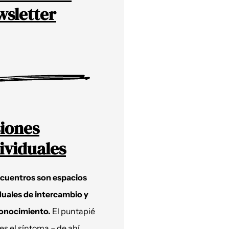
sletter
iones
ividuales
ncuentros son espacios
duales de intercambio y
onocimiento.
El puntapié
 es el síntoma – de ahí