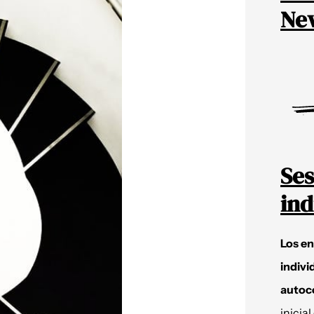
New
Ses
ind
Los e
indivi
autoc
inicial