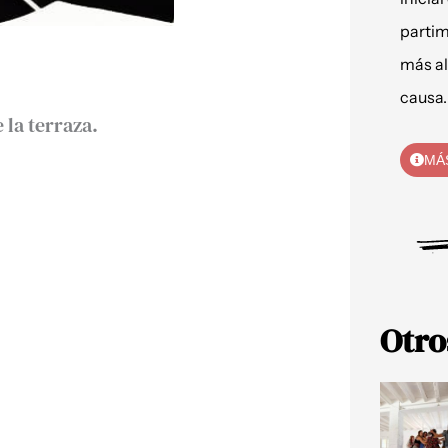
partim
más al
causa.
 la terraza.
MÁ
Otro