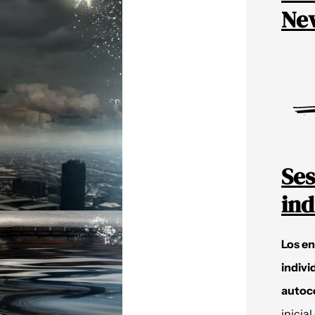
New
Ses
ind
Los e
indivi
autoc
inicial