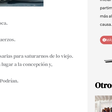
partim
más al
oca.
causa.
fuerzos.
MÁ
arias para saturarnos de lo viejo.
 lugar a la concepción y,
 Podrían.
Otro