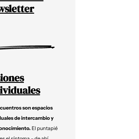
sletter
iones
ividuales
ncuentros son espacios
duales de intercambio y
onocimiento.
El puntapié
 es el síntoma – de ahí