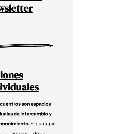
sletter
iones
ividuales
ncuentros son espacios
duales de intercambio y
onocimiento.
El puntapié
 es el síntoma – de ahí