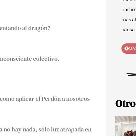
partim
más al
rentando al dragón?
causa.
MÁ
inconsciente colectivo.
s como aplicar el Perdón a nosotros
Otro
 no hay nada, sólo luz atrapada en