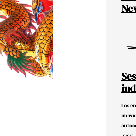
New
Ses
ind
Los e
indivi
autoc
inicial