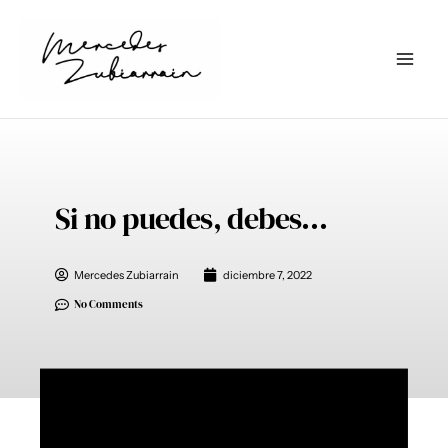
Ir
al
contenido
Si no puedes, debes…
Mercedes Zubiarrain
diciembre 7, 2022
No Comments