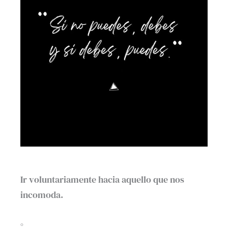
Ir voluntariamente hacia aquello que nos
incomoda.⁣
⁣°