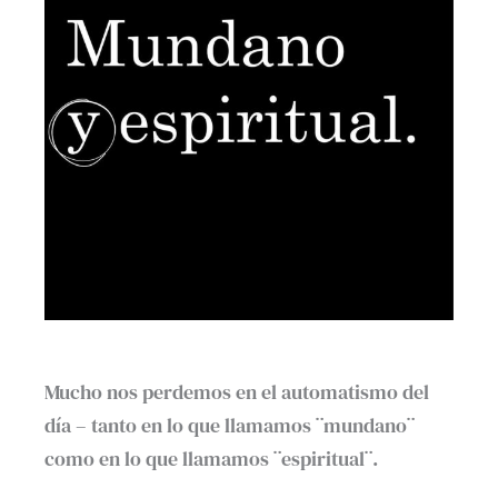
Mucho nos perdemos en el automatismo del
día – tanto en lo que llamamos ¨mundano¨
como en lo que llamamos ¨espiritual¨.