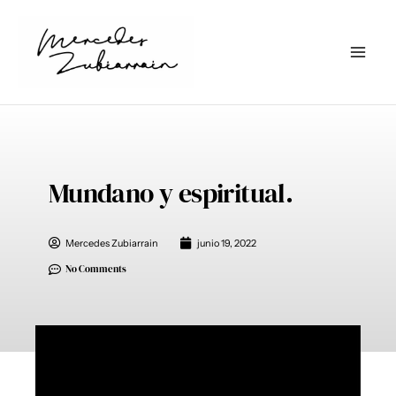
Ir
al
contenido
Mundano y espiritual.
Mercedes Zubiarrain
junio 19, 2022
No Comments