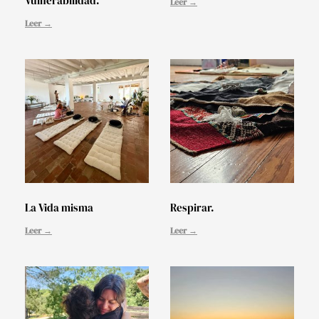
Vulnerabilidad.
Leer →
Leer →
La Vida misma
Respirar.
Leer →
Leer →