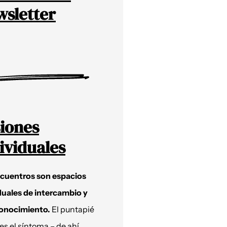
sletter
iones
ividuales
ncuentros son espacios
duales de intercambio y
onocimiento.
El puntapié
 es el síntoma – de ahí