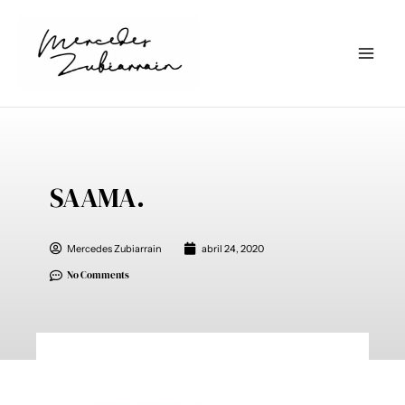
Ir
al
contenido
SAAMA.
Mercedes Zubiarrain
abril 24, 2020
No Comments