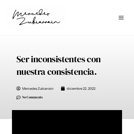
Ir
al
contenido
Ser inconsistentes con
nuestra consistencia.
Mercedes Zubiarrain
diciembre 22, 2022
No Comments