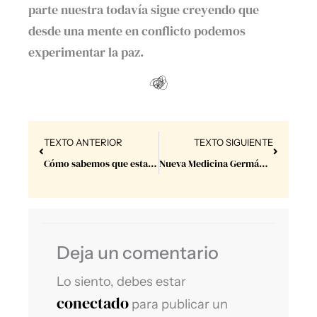
parte nuestra todavía sigue creyendo que
desde una mente en conflicto podemos
experimentar la paz.
Prev
Next
TEXTO ANTERIOR
TEXTO SIGUIENTE
Cómo sabemos que estamos perdidos?O por qué nos sentimos perdidos?
Nueva Medicina Germánica
Deja un comentario
Lo siento, debes estar
conectado
para publicar un