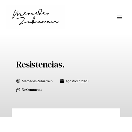
Ir
al
contenido
Resistencias.
Mercedes Zubiarrain
agosto 27, 2023
No Comments