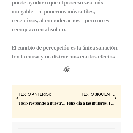
puede ayudar a que el proceso sea más
amigable – al ponernos más sutiles,
receptivos, al empoderarnos – pero no es
reemplazo en absoluto.
El cambio de percepción es la única sanación.
Ir a la causa y no distraernos con los efectos.
Prev
Next
TEXTO ANTERIOR
TEXTO SIGUIENTE
Todo responde a nuestros deseos.
Feliz día a las mujeres. Feliz dia a los hombres. Feliz dia a todos.