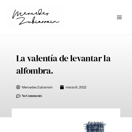
Ir
al
contenido
La valentía de levantar la
alfombra.
Mercedes Zubiarrain
marzo 6, 2022
No Comments