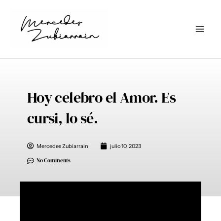
Ir
al
contenido
Hoy celebro el Amor. Es
cursi, lo sé.
Mercedes Zubiarrain
julio 10, 2023
No Comments