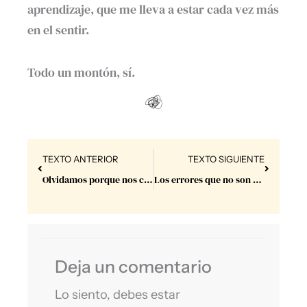
aprendizaje, que me lleva a estar cada vez más
en el sentir.
Todo un montón, sí.
Prev
Next
TEXTO ANTERIOR
TEXTO SIGUIENTE
Olvidamos porque nos conviene.
Los errores que no son errores.
Deja un comentario
Lo siento, debes estar