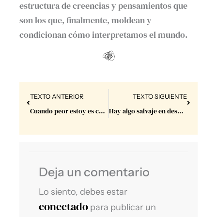
estructura de creencias y pensamientos que
son los que, finalmente, moldean y
condicionan cómo interpretamos el mundo.
Prev
Next
TEXTO ANTERIOR
TEXTO SIGUIENTE
Cuando peor estoy es cuando mejor estoy.
Hay algo salvaje en despertar.
Deja un comentario
Lo siento, debes estar
conectado
para publicar un