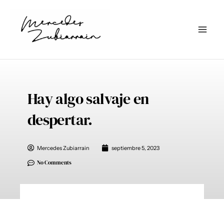
Ir
al
contenido
Hay algo salvaje en
despertar.
Mercedes Zubiarrain
septiembre 5, 2023
No Comments