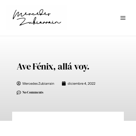
Ir
al
contenido
Ave Fénix, allá voy.
Mercedes Zubiarrain
diciembre 4, 2022
No Comments