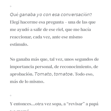
°⁣
𝘘𝘶é 𝘨𝘢𝘯𝘢𝘣𝘢 𝘺𝘰 𝘤𝘰𝘯 𝘦𝘴𝘢 𝘤𝘰𝘯𝘷𝘦𝘳𝘴𝘢𝘤𝘪ó𝘯?
Elegí hacerme esa pregunta – una de las que
me ayudó a salir de ese riel, que me hacía
reaccionar, cada vez, ante ese mismo
estimulo.⁣
No ganaba más que, tal vez, unos segundos de
importancia personal, de reconocimiento, de
aprobación. 𝘛𝘰𝘮𝘢𝘵𝘰, 𝘵𝘰𝘮𝘢𝘵𝘰𝘦. Todo eso,
más de lo mismo.⁣
°⁣
Y entonces…otra vez sopa, a “revisar” a papá