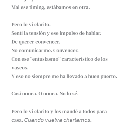
Mal ese timing, estábamos en otra. ⁣
Pero lo vi clarito.⁣
Sentí la tensión y ese impulso de hablar.
De querer convencer. ⁣
No comunicarme. Convencer. ⁣
Con ese ¨entusiasmo¨ característico de los
vascos.⁣
Y eso no siempre me ha llevado a buen puerto.
Casi nunca. O nunca. No lo sé. ⁣
Pero lo vi clarito y los mandé a todos para
casa. 𝘊𝘶𝘢𝘯𝘥𝘰 𝘷𝘶𝘦𝘭𝘷𝘢 𝘤𝘩𝘢𝘳𝘭𝘢𝘮𝘰𝘴.⁣