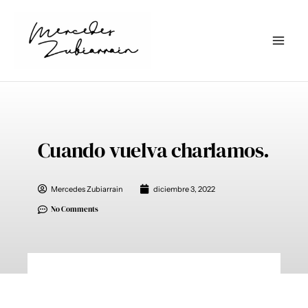
Ir
al
contenido
Cuando vuelva charlamos.
Mercedes Zubiarrain
diciembre 3, 2022
No Comments