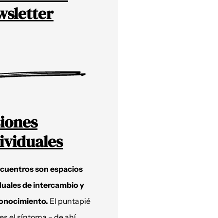
sletter
iones
ividuales
ncuentros son espacios
duales de intercambio y
onocimiento.
El puntapié
 es el síntoma – de ahí