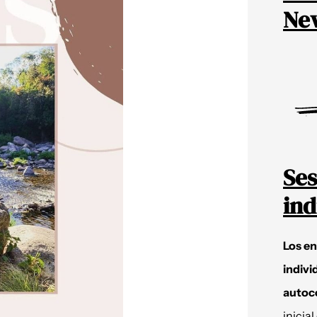
New
Ses
ind
Los e
indivi
autoc
inicial