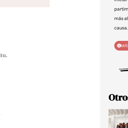
partim
más al
causa.
MÁ
itu.
Otro
,