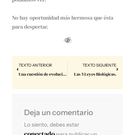
No hay oportunidad más hermosa que ésta
para despertar.
Prev
Next
TEXTO ANTERIOR
TEXTO SIGUIENTE
Una cuestión de evolución – parte II
Las 5 Leyes Biológicas.
Deja un comentario
Lo siento, debes estar
conectado
para publicar un