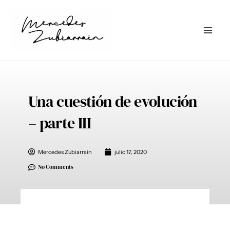
Ir
al
contenido
Una cuestión de evolución
– parte III
Mercedes Zubiarrain
julio 17, 2020
No Comments