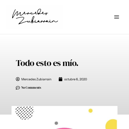
Ir
al
contenido
Todo esto es mío.
Mercedes Zubiarrain
octubre 6, 2020
No Comments