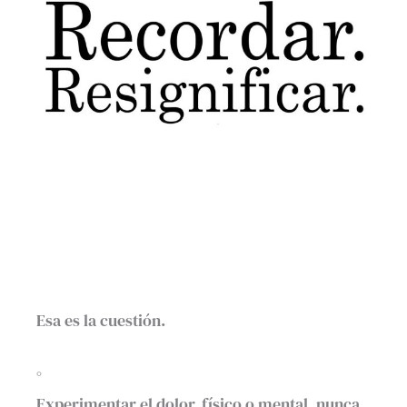
Esa es la cuestión.
°
Experimentar el dolor, físico o mental, nunca