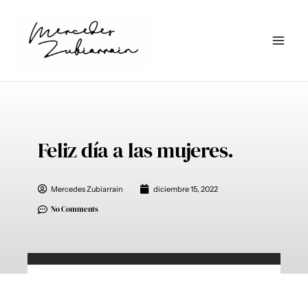
Ir
al
contenido
Feliz día a las mujeres.
Mercedes Zubiarrain
diciembre 15, 2022
No Comments