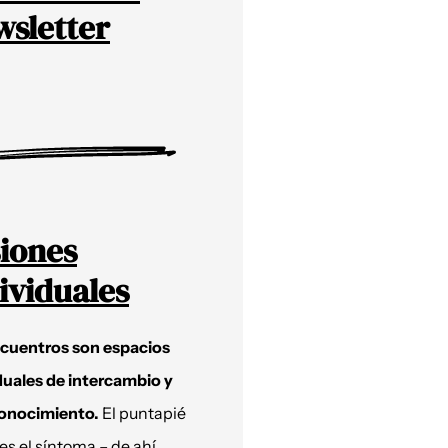
sletter
iones
ividuales
ncuentros son espacios
duales de intercambio y
onocimiento.
El puntapié
 es el síntoma – de ahí