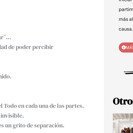
partim
más al
causa.
nar¨…
ad de poder percibir
MÁ
ido.⁣
Otro
l Todo en cada una de las partes.⁣
invisible.⁣
es un grito de separación.⁣