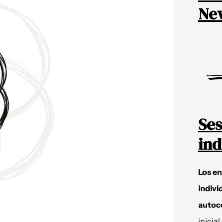
New
Ses
ind
Los e
indivi
autoc
inicial