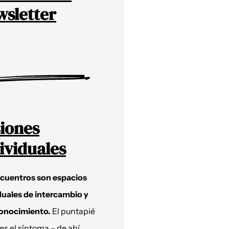
sletter
iones
ividuales
ncuentros son espacios
duales de intercambio y
onocimiento.
El puntapié
 es el síntoma – de ahí