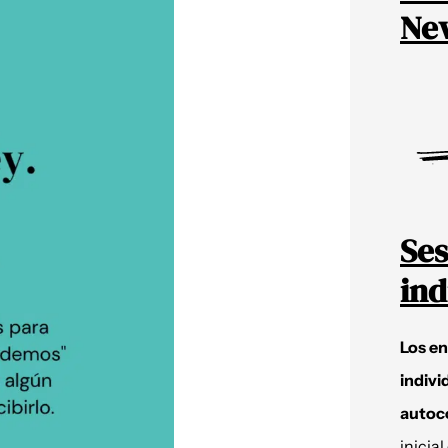
New
Ses
ind
Los e
indivi
autoc
inicial