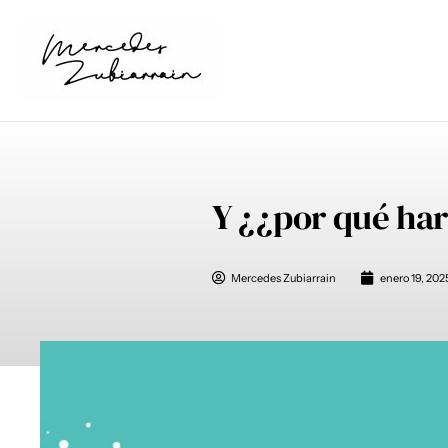
Ir
al
contenido
Y ¿¿por qué har
Mercedes Zubiarrain
enero 19, 202