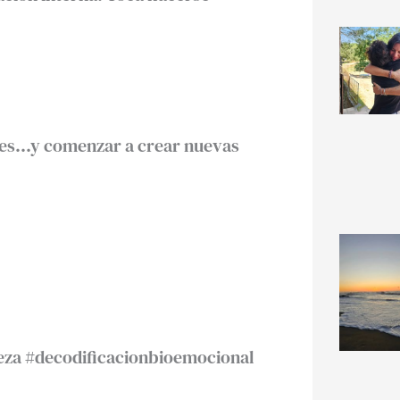
des…y comenzar a crear nuevas
eza #decodificacionbioemocional