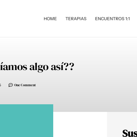
HOME
TERAPIAS
ENCUENTROS 1:1
íamos algo así??
5
One Comment
Sus