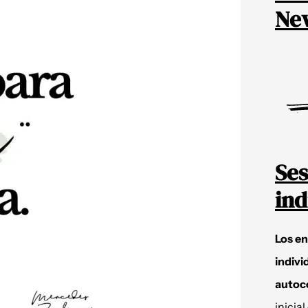
New
Ses
ind
Los e
indivi
autoc
inicial