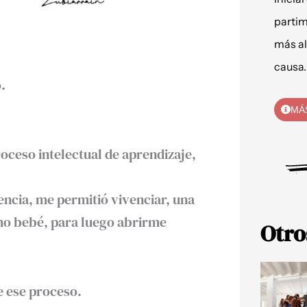
partim
más al
causa.
.
MÁ
oceso intelectual de aprendizaje,
ncia, me permitió vivenciar, una
omo bebé, para luego abrirme
Otro
e ese proceso.