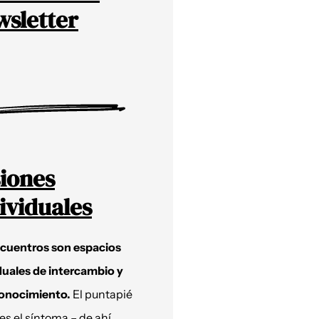
sletter
iones
ividuales
ncuentros son espacios
duales de intercambio y
onocimiento.
El puntapié
 es el síntoma – de ahí