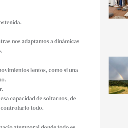
ostenida.
ntras nos adaptamos a dinámicas
s.
movimientos lentos, como si una
no.
r.
esa capacidad de soltarnos, de
 controlarlo todo.
spacio atemporal donde todo es