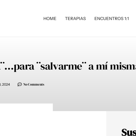
HOME
TERAPIAS
ENCUENTROS 1:1
a¨…para ¨salvarme¨ a mí mism
3, 2024
No Comments
Sus