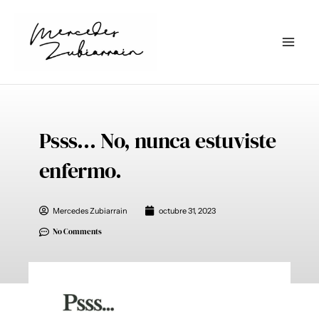
Ir
al
contenido
Psss… No, nunca estuviste
enfermo.
Mercedes Zubiarrain
octubre 31, 2023
No Comments