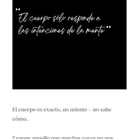
El cuerpo es exacto, no miente – no sabe
cómo.
Expone aquello que muchas veces no nos