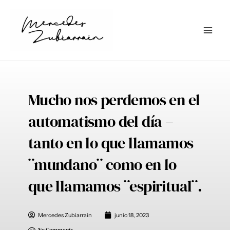
Ir
al
contenido
Mucho nos perdemos en el
automatismo del día –
tanto en lo que llamamos
¨mundano¨ como en lo
que llamamos ¨espiritual¨.
Mercedes Zubiarrain
junio 18, 2023