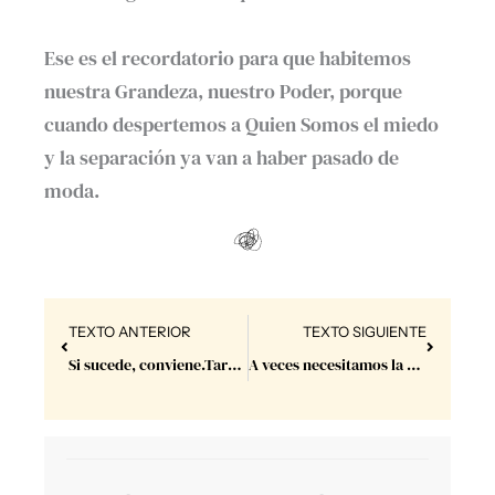
Ese es el recordatorio para que habitemos
nuestra Grandeza, nuestro Poder, porque
cuando despertemos a Quien Somos el miedo
y la separación ya van a haber pasado de
moda.
Prev
Next
TEXTO ANTERIOR
TEXTO SIGUIENTE
Si sucede, conviene.Tardó en madurar pero entendí.
A veces necesitamos la palmadita en la espalday nada más. ⁣