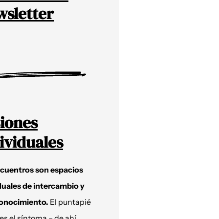
sletter
iones
ividuales
ncuentros son espacios
duales de intercambio y
onocimiento.
El puntapié
 es el síntoma – de ahí