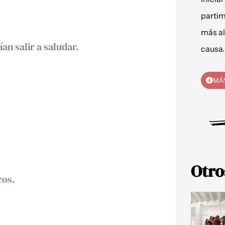
partim
más al
n salir a saludar.⁣
causa.
MÁ
Otro
os.⁣