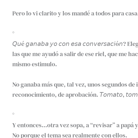
Pero lo vi clarito y los mandé a todos para casa. 𝘊𝘶𝘢
°⁣
𝘘𝘶é 𝘨𝘢𝘯𝘢𝘣𝘢 𝘺𝘰 𝘤𝘰𝘯 𝘦𝘴𝘢 𝘤𝘰𝘯𝘷𝘦𝘳𝘴𝘢𝘤
las que me ayudó a salir de ese riel, que me hac
mismo estimulo.⁣
No ganaba más que, tal vez, unos segundos de 
reconocimiento, de aprobación. 𝘛𝘰𝘮𝘢𝘵𝘰, 𝘵𝘰𝘮
°⁣
Y entonces…otra vez sopa, a “revisar” a papá y
No porque el tema sea realmente con ellos.⁣