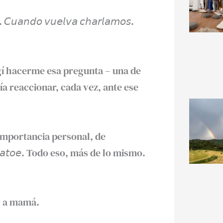
𝘥𝘰 𝘷𝘶𝘦𝘭𝘷𝘢 𝘤𝘩𝘢𝘳𝘭𝘢𝘮𝘰𝘴.⁣
ó𝘯? Elegí hacerme esa pregunta – una de
ía reaccionar, cada vez, ante ese
importancia personal, de
𝘢𝘵𝘰𝘦. Todo eso, más de lo mismo.⁣
 a mamá.⁣