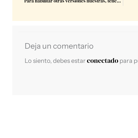
Para habilitar otras versiones nuestras, tenemos que dejar de aferrarnos a las conocidas. ⁣
Deja un comentario
conectado
Lo siento, debes estar
para p