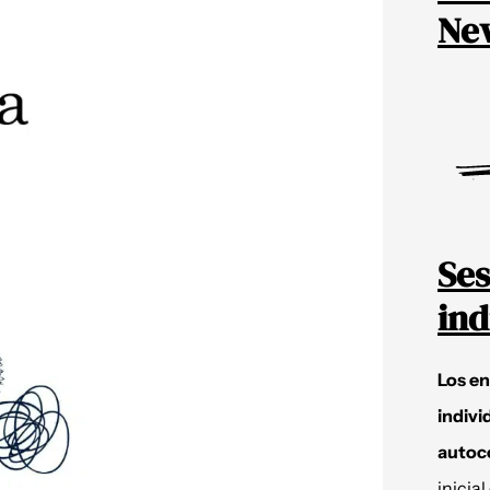
New
Ses
ind
Los e
indivi
autoc
inicial