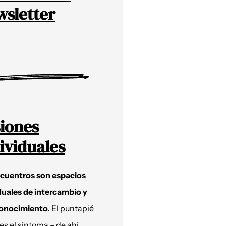
sletter
iones
ividuales
ncuentros son espacios
duales de intercambio y
onocimiento.
El puntapié
 es el síntoma – de ahí