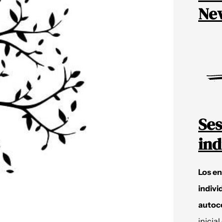
New
Ses
ind
Los e
indivi
autoc
inicial