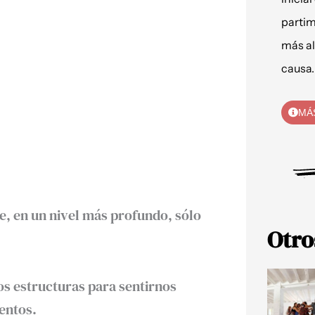
partim
más al
causa.
MÁ
, en un nivel más profundo, sólo
Otro
s estructuras para sentirnos
entos.