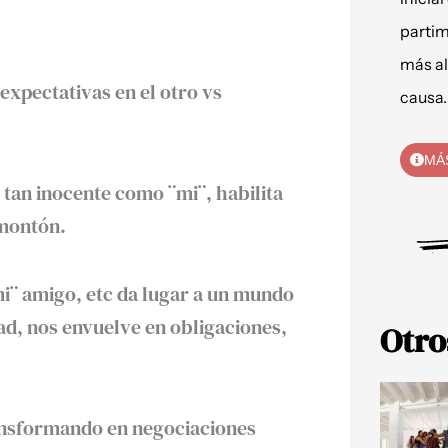
partim
más al
 expectativas en el otro vs
causa.
MÁ
tan inocente como ¨mi¨, habilita
 montón.
mi¨ amigo, etc da lugar a un mundo
tad, nos envuelve en obligaciones,
Otro
transformando en negociaciones