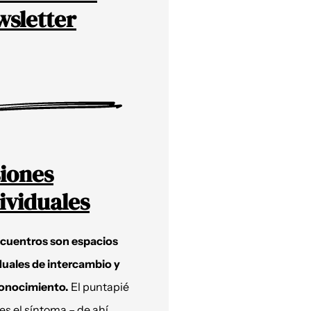
sletter
iones
ividuales
ncuentros son espacios
duales de intercambio y
onocimiento.
El puntapié
 es el síntoma – de ahí