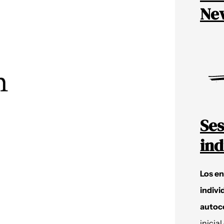
New
Ses
ind
Los e
indivi
autoc
inicial