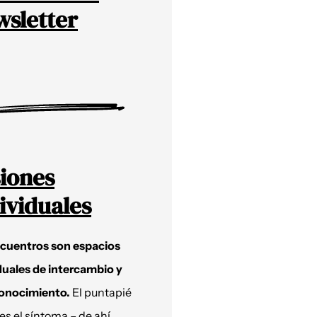
sletter
iones
ividuales
ncuentros son espacios
duales de intercambio y
onocimiento.
El puntapié
 es el síntoma – de ahí