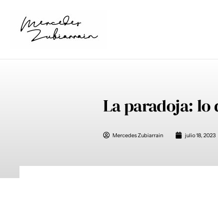
Ir
al
contenido
La paradoja: lo 
Mercedes Zubiarrain
julio 18, 2023