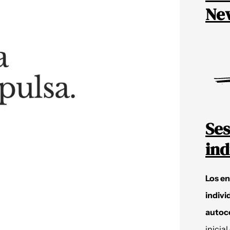
New
Ses
ind
Los e
indivi
autoc
inicial