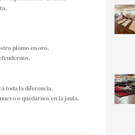
a.⁣
tro plomo en oro. ⁣
efendernos. ⁣
toda la diferencia. ⁣
nuevo o quedarnos en la jaula.