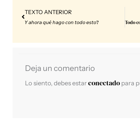
Prev
TEXTO ANTERIOR
𝘠 𝘢𝘩𝘰𝘳𝘢 𝘲𝘶é 𝘩𝘢𝘨𝘰 𝘤𝘰𝘯 𝘵𝘰𝘥𝘰 𝘦𝘴𝘵𝘰?⁣
Deja un comentario
conectado
Lo siento, debes estar
para p