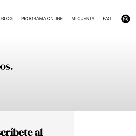
BLOG
PROGRAMA ONLINE
MI CUENTA
FAQ
s.⁣
críbete al