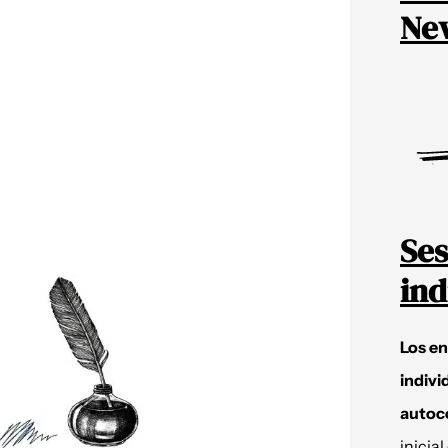
New
Ses
ind
Los e
indivi
autoc
inicial