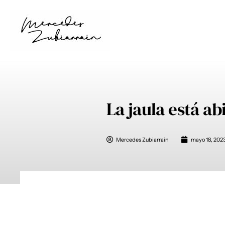
Ir
al
contenido
La jaula está ab
Mercedes Zubiarrain
mayo 18, 202