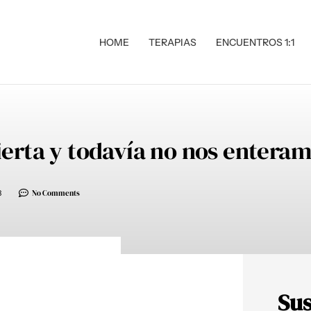
HOME
TERAPIAS
ENCUENTROS 1:1
ierta y todavía no nos enteramo
3
No Comments
Sus