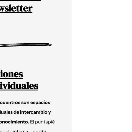
sletter
iones
ividuales
ncuentros son espacios
duales de intercambio y
onocimiento.
El puntapié
 es el síntoma – de ahí