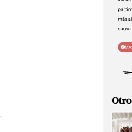
partim
más al
causa.
MÁ
Otro
⁣