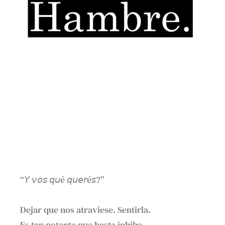
“𝘠 𝘷𝘰𝘴 𝘲𝘶é 𝘲𝘶𝘦𝘳é𝘴?” ⁣
Dejar que nos atraviese. Sentirla.⁣
Es tan potente que hasta inhibe.⁣