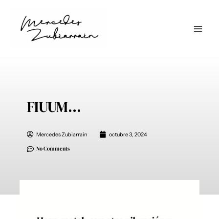
Ir
al
contenido
FIUUM…
Mercedes Zubiarrain
octubre 3, 2024
No Comments