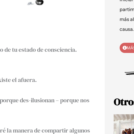
partim
más al
causa.
o de tu estado de consciencia.
MÁ
iste el afuera.
Otro
porque des-ilusionan – porque nos
ntré la manera de compartir algunos