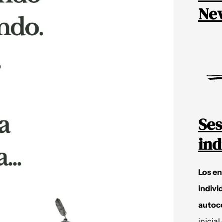
New
Ses
ind
Los e
indivi
autoc
inicial