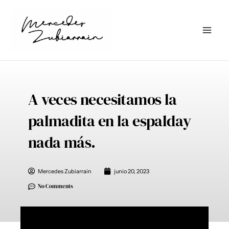
Ir
al
contenido
A veces necesitamos la
palmadita en la espalday
nada más. ⁣
Mercedes Zubiarrain
junio 20, 2023
No Comments