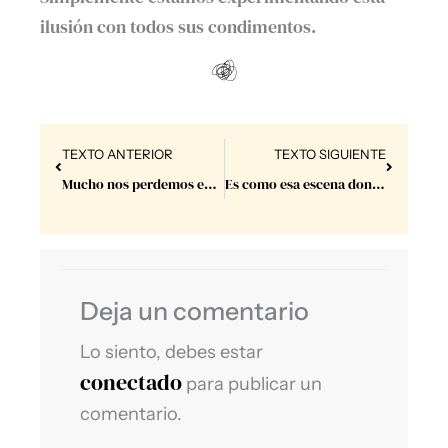
ilusión con todos sus condimentos.
Prev
Next
TEXTO ANTERIOR
TEXTO SIGUIENTE
Mucho nos perdemos en el automatismo del día – tanto en lo que llamamos ¨mundano¨ como en lo que llamamos ¨espiritual¨.
Es como esa escena donde, una vez más, ya con la resaca encima, se escucha que dice “noo, posta! Ahora sí ya está”.
Deja un comentario
Lo siento, debes estar
conectado
para publicar un
comentario.