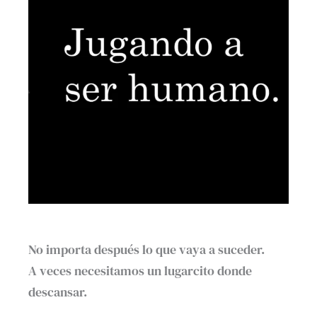
No importa después lo que vaya a suceder. ⁣
A veces necesitamos un lugarcito donde
descansar.⁣