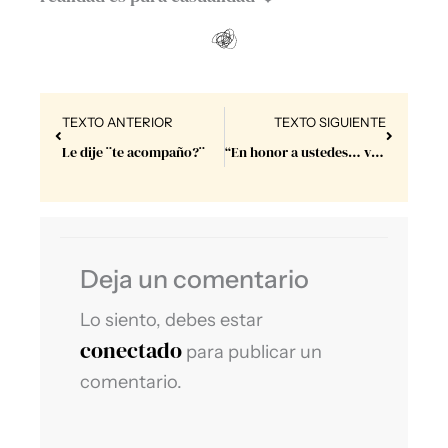
Prev
Next
TEXTO ANTERIOR
TEXTO SIGUIENTE
Le dije ¨te acompaño?¨
“En honor a ustedes… voy a darlo todo.”
Deja un comentario
Lo siento, debes estar
conectado
para publicar un
comentario.