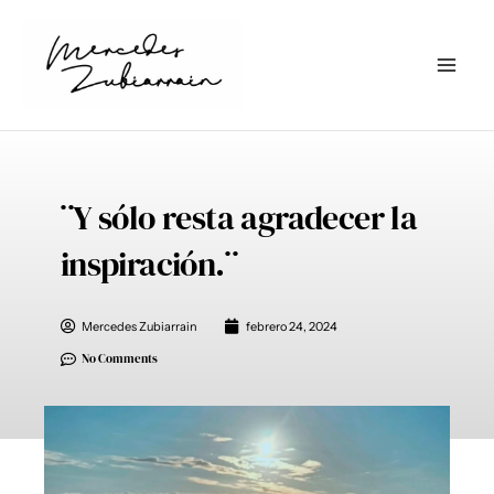
Ir
al
contenido
¨Y sólo resta agradecer la
inspiración.¨
Mercedes Zubiarrain
febrero 24, 2024
No Comments