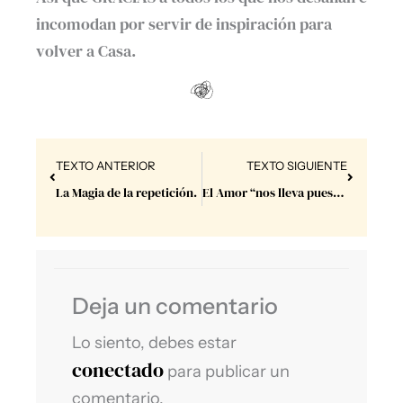
incomodan por servir de inspiración para
volver a Casa.
Prev
Next
TEXTO ANTERIOR
TEXTO SIGUIENTE
La Magia de la repetición.
El Amor “nos lleva puestos”. Bien puestos.
Deja un comentario
Lo siento, debes estar
conectado
para publicar un
comentario.