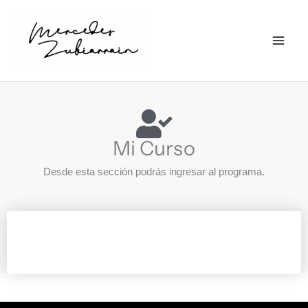
Ir
al
contenido
Mi Curso
Desde esta sección podrás ingresar al programa.